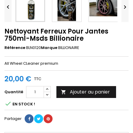


Nettoyant Ferreux Pour Jantes
750ml-Msds Billionaire
Référence
BLN0120
Marque
BILLIONAIRE
All Wheel CLeaner premium
20,00 €
TTC
Ajouter au panier
Quantité


EN STOCK !
Partager