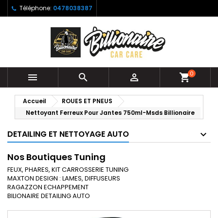
Téléphone:
0478038387
0



shopping_cart
Accueil
ROUES ET PNEUS
Nettoyant Ferreux Pour Jantes 750ml-Msds Billionaire
DETAILING ET NETTOYAGE AUTO
Nos Boutiques Tuning
FEUX, PHARES, KIT CARROSSERIE TUNING
MAXTON DESIGN : LAMES, DIFFUSEURS
RAGAZZON ECHAPPEMENT
BILIONAIRE DETAILING AUTO