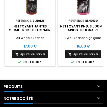
RÉFÉRENCE:
BLN0125
RÉFÉRENCE:
BLN0130
NETTOYANT JANTES
NETTOYANT PNEUS 500ML-
750ML-MSDS BILLIONAIRE
MSDS BILLIONAIRE
All Wheel Cleaner
Tyre Cleaner high gloss
Prix
Prix
17,00 €
16,00 €
Ajouter au panier
Ajouter au panier




EN STOCK !
EN STOCK !

PRODUITS

NOTRE SOCIÉTÉ