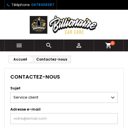
Téléphone:
0478038387
0



shopping_cart
Accueil
Contactez-nous
CONTACTEZ-NOUS
Sujet
Adresse e-mail