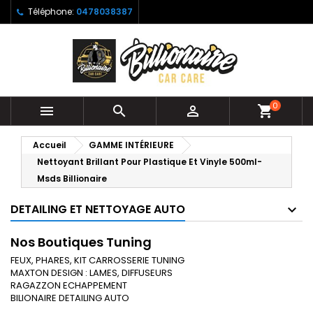
Téléphone:
0478038387
0



shopping_cart
Accueil
GAMME INTÉRIEURE
Nettoyant Brillant Pour Plastique Et Vinyle 500ml-
Msds Billionaire
DETAILING ET NETTOYAGE AUTO
Nos Boutiques Tuning
FEUX, PHARES, KIT CARROSSERIE TUNING
MAXTON DESIGN : LAMES, DIFFUSEURS
RAGAZZON ECHAPPEMENT
BILIONAIRE DETAILING AUTO