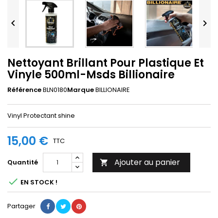


Nettoyant Brillant Pour Plastique Et
Vinyle 500ml-Msds Billionaire
Référence
BLN0180
Marque
BILLIONAIRE
Vinyl Protectant shine
15,00 €
TTC
Ajouter au panier
Quantité


EN STOCK !
Partager