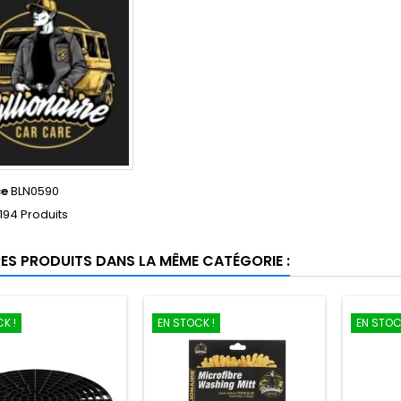
ce
BLN0590
194 Produits
RES PRODUITS DANS LA MÊME CATÉGORIE :
K !
EN STOCK !
EN STOC