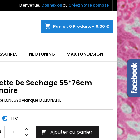
Bienvenue,
Connexion
ou
Créez votre compte
shopping_cart
Panier:
0
Produits - 0,00 €
SSOIRES
NEOTUNING
MAXTONDESIGN
iette De Sechage 55*76cm
onaire
ce
BLN0590
Marque
BILLIONAIRE
0 €
TTC
Ajouter au panier
é
