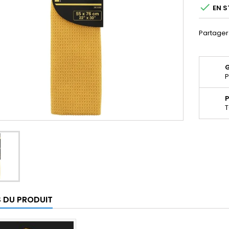

EN S
Partager
P
P
T
S DU PRODUIT