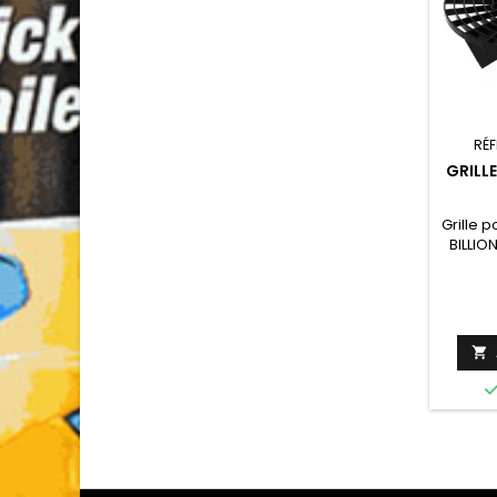
RÉF
GRILL
Grille 
BILLION
