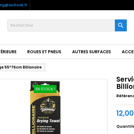
ling@outlook.fr

ÉRIEURE
ROUES ET PNEUS
AUTRES SURFACES
ACCE
e 55*76cm Billionaire
Serv
Billi
EN STOCK !
Référen
12,0
Quantit