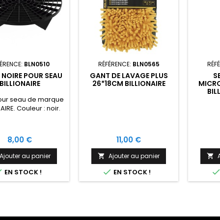
ÉRENCE:
BLN0510
RÉFÉRENCE:
BLN0565
RÉF
E NOIRE POUR SEAU
GANT DE LAVAGE PLUS
S
BILLIONAIRE
26*18CM BILLIONAIRE
MICR
BIL
pour seau de marque
AIRE. Couleur : noir.
Prix
Prix
8,00 €
11,00 €
Ajouter au panier
Ajouter au panier




EN STOCK !
EN STOCK !