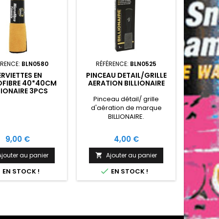
ÉRENCE:
BLN0580
RÉFÉRENCE:
BLN0525
RÉFÉ
ERVIETTES EN
PINCEAU DETAIL/GRILLE
OFIBRE 40*40CM
AERATION BILLIONAIRE
ROULEAU
LIONAIRE 3PCS
MICRO
BILL
Pinceau détail/ grille
d'aération de marque
BILLIONAIRE.
Prix
Prix
9,00 €
4,00 €
Ajouter au panier
Ajouter au panier

A



EN STOCK !
EN STOCK !

Rup