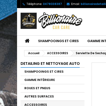
Téléphone:
0478038387
Email:
billionairedetai
SHAMPOOINGS ET CIRES
GAMME INT
Accueil
ACCESSOIRES
Serviette De Sechag
DETAILING ET NETTOYAGE AUTO
SHAMPOOINGS ET CIRES
GAMME INTÉRIEURE
ROUES ET PNEUS
AUTRES SURFACES
ACCESSOIRES